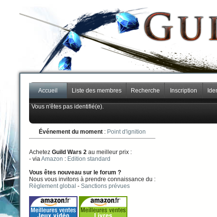
Accueil
Liste des membres
Recherche
Inscription
Iden
Vous n'êtes pas identifié(e).
Événement du moment
:
Point d'ignition
Achetez
Guild Wars 2
au meilleur prix :
- via
Amazon
:
Edition standard
Vous êtes nouveau sur le forum ?
Nous vous invitons à prendre connaissance du :
Règlement global
-
Sanctions prévues