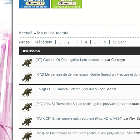
Accueil
»
Ma guilde recrute
Pages :
Précédent
1
2
3
4
…
9
Suivant
Discussion
[DT] Geodes Or Riot - guilde farm cimesèche
par Cornelyo
[XYZ] Mercenaire du dernier espoir, Guilde Speedrun Fractale et don
[FoR][ELCO]Elambra Colarec (PvE/McM)
par Saerus
[PLV] [RevS] Revolution Squad (petite guilde polyvalent)
par coustan
[PA][KICK] Smart people only recrutent (Pvx, +24a, lvl 24)
par Alex Ba
[MdJ] Ze Flammkueche recrutent (petite guilde polyvalente)
par Oz8