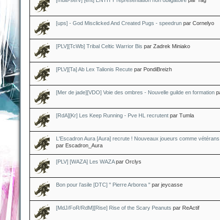
[multi-serv] [ent] ENTITY représentation non obligatoire
par Tag
[ups] - God Misclicked And Created Pugs - speedrun
par Cornelyo
[PLV][TcWb] Tribal Celtic Warrior Bis
par Zadrek Miniako
[PLV][Ta] Ab Lex Talionis Recute
par PondiBreizh
[Mer de jade][VDO] Voie des ombres - Nouvelle guilde en formation
p
[RdA][Kr] Les Keep Running - Pve HL recrutent
par Tumla
L'Escadron Aura [Aura] recrute ! Nouveaux joueurs comme vétérans 
par Escadron_Aura
[PLV] [WAZA] Les WAZA
par Orclys
Bon pour l’asile [DTC] " Pierre Arborea "
par jeycasse
[MdJ/FoR/RdM][Rise] Rise of the Scary Peanuts
par ReActif