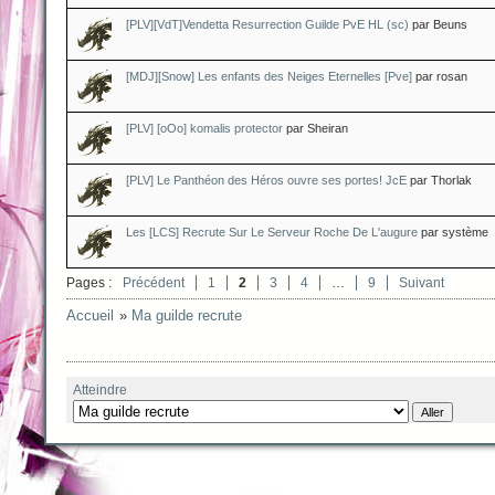
[PLV][VdT]Vendetta Resurrection Guilde PvE HL (sc)
par Beuns
[MDJ][Snow] Les enfants des Neiges Eternelles [Pve]
par rosan
[PLV] [oOo] komalis protector
par Sheiran
[PLV] Le Panthéon des Héros ouvre ses portes! JcE
par Thorlak
Les [LCS] Recrute Sur Le Serveur Roche De L'augure
par système
Pages :
Précédent
1
2
3
4
…
9
Suivant
Accueil
»
Ma guilde recrute
Atteindre