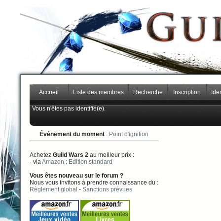
Accueil
Liste des membres
Recherche
Inscription
Iden
Vous n'êtes pas identifié(e).
Événement du moment
:
Point d'ignition
Achetez
Guild Wars 2
au meilleur prix :
- via
Amazon
:
Edition standard
Vous êtes nouveau sur le forum ?
Nous vous invitons à prendre connaissance du :
Règlement global
-
Sanctions prévues