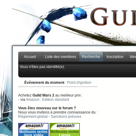
Accueil
Liste des membres
Recherche
Inscription
Iden
Vous n'êtes pas identifié(e).
Événement du moment
:
Point d'ignition
Achetez
Guild Wars 2
au meilleur prix :
- via
Amazon
:
Edition standard
Vous êtes nouveau sur le forum ?
Nous vous invitons à prendre connaissance du :
Règlement global
-
Sanctions prévues