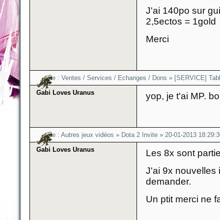
J'ai 140po sur gui
2,5ectos = 1gold
Merci
Re :
Ventes / Services / Echanges / Dons
»
[SERVICE] Tabl
Gabi Loves Uranus
yop, je t'ai MP. b
Re :
Autres jeux vidéos
»
Dota 2 Invite
»
20-01-2013 18:29:3
Gabi Loves Uranus
Les 8x sont parti
J'ai 9x nouvelles
demander.
Un ptit merci ne f