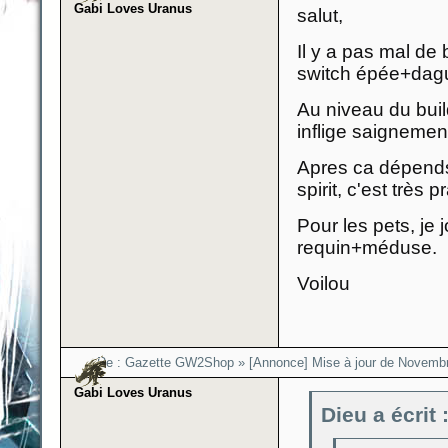
Gabi Loves Uranus
salut,
Il y a pas mal de
switch épée+dag
Au niveau du buil
inflige saignement
Apres ca dépends 
spirit, c'est très
Pour les pets, je
requin+méduse.
Voilou
Re :
Gazette GW2Shop
»
[Annonce] Mise à jour de Novembr
Gabi Loves Uranus
Dieu a écrit 