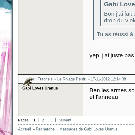
Gabi Loves
Bon j'ai fai
drop du viol
Tu as réussi à 
yep, j'ai juste pa
Re :
Tutoriels
»
Le Rivage Perdu
»
17-11-2012 12:14:38
Gabi Loves Uranus
Ben les armes son
et l'anneau
Pages :
1
2
3
Suivant
Accueil
»
Recherche
»
Messages de Gabi Loves Uranus