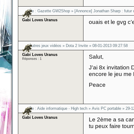
Re :
Gazette GW2Shop
»
[Annonce] Jonathan Sharp : futur
Gabi Loves Uranus
ouais et le gvg c'
Autres jeux vidéos
»
Dota 2 Invite
»
08-01-2013 09:27:58
Gabi Loves Uranus
Salut,
Réponses : 1
J'ai 8x invitation
encore le jeu me
Peace
Re :
Aide informatique - High tech
»
Avis PC portable
»
29-1
Gabi Loves Uranus
Le 2ème a sa cart
tu peux faire tour