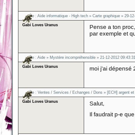
Re :
Aide informatique - High tech
»
Carte graphique
»
29-12
Gabi Loves Uranus
Pense a ton proc, 
par exemple et q
Re :
Aide
»
Mystère incompréhensible
»
21-12-2012 09:43:3
Gabi Loves Uranus
moi j'ai dépensé 
Re :
Ventes / Services / Echanges / Dons
»
[ECH] argent et
Gabi Loves Uranus
Salut,
Il faudrait p-e qu