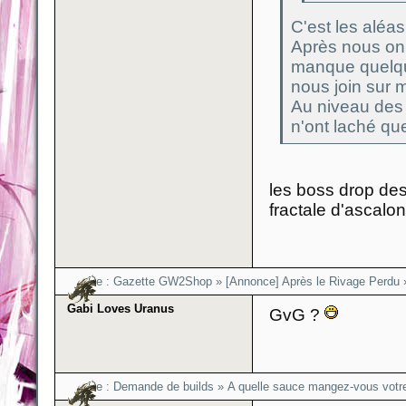
C'est les aléas
Après nous on e
manque quelqu
nous join sur 
Au niveau des e
n'ont laché que
les boss drop de
fractale d'ascalo
Re :
Gazette GW2Shop
»
[Annonce] Après le Rivage Perdu
Gabi Loves Uranus
GvG ?
Re :
Demande de builds
»
A quelle sauce mangez-vous votr