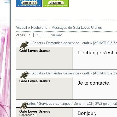
Accueil
»
Recherche
»
Messages de Gabi Loves Uranus
Pages :
1
2
3
Suivant
Re :
Achats / Demandes de service - craft
»
[ACHAT] Clé Za
Gabi Loves Uranus
L'échange s'est 
Re :
Achats / Demandes de service - craft
»
[ACHAT] Clé Za
Gabi Loves Uranus
Je te contacte.
Ventes / Services / Echanges / Dons
»
[ECH]GW2 gold(moi)
Gabi Loves Uranus
Bonjour,
Réponses : 0