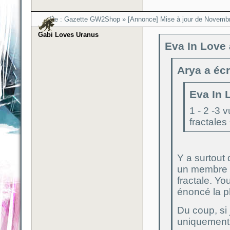
Re :
Gazette GW2Shop
»
[Annonce] Mise à jour de Novembr
Gabi Loves Uranus
Eva In Love a
Arya a écri
Eva In L
1 - 2 -3 
fractales
Y a surtout 
un membre d
fractale. Yo
énoncé la 
Du coup, si
uniquement 