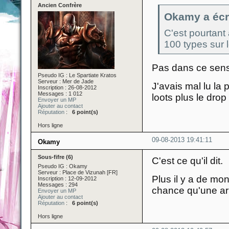
Ancien Confrère
Okamy a écri
C'est pourtant
100 types sur
Pas dans ce sens 
Pseudo IG : Le Spartiate Kratos
Serveur : Mer de Jade
J'avais mal lu la 
Inscription : 26-08-2012
Messages : 1 012
loots plus le drop 
Envoyer un MP
Ajouter au contact
Réputation
:
6 point(s)
Hors ligne
09-08-2013 19:41:11
Okamy
Sous-fifre (6)
C'est ce qu'il dit.
Pseudo IG : Okamy
Serveur : Place de Vizunah [FR]
Plus il y a de mon
Inscription : 12-09-2012
Messages : 294
chance qu'une arm
Envoyer un MP
Ajouter au contact
Réputation
:
6 point(s)
Hors ligne