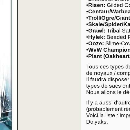
•
Risen:
Gilded Co
•
Centaur/Warbea
•
Troll/Ogre/Giant
•
Skale/Spider/K
•
Grawl:
Tribal Sa
•
Hylek:
Beaded 
•
Ooze:
Slime-Cov
•
WvW Champion
•
Plant (Oakheart
Tous ces types de
de noyaux / comp
Il faudra dispose
types de sacs ont
Nous allons le déc
Il y a aussi d'au
(probablement ré
Voici la liste : I
Dolyaks.