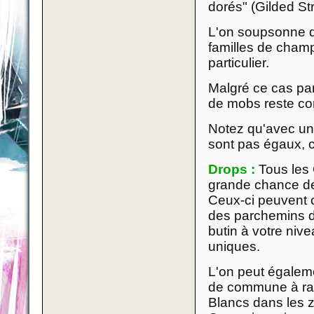
dorés" (Gilded S
L'on soupsonne dè
familles de champ
particulier.
Malgré ce cas part
de mobs reste co
Notez qu'avec une
sont pas égaux, ce
Drops :
Tous les 
grande chance de
Ceux-ci peuvent 
des parchemins d
butin à votre niv
uniques.
L'on peut égaleme
de commune à rar
Blancs dans les z