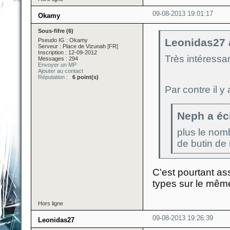
09-08-2013 19:01:17
Okamy
Sous-fifre (6)
Leonidas27 a
Pseudo IG : Okamy
Serveur : Place de Vizunah [FR]
Inscription : 12-09-2012
Très intéressa
Messages : 294
Envoyer un MP
Ajouter au contact
Réputation
:
6 point(s)
Par contre il 
Neph a écr
plus le nomb
de butin de
C'est pourtant as
types sur le mêm
Hors ligne
09-08-2013 19:26:39
Leonidas27