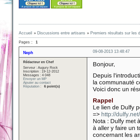
Accueil
»
Discussions entre artisans
»
Premiers résultats sur les
Pages ::
1
09-08-2013 13:48:47
Neph
Rédacteur en Chef
Bonjour,
Serveur : Augury Rock
Inscription : 19-12-2012
Depuis l'introduc
Messages : 4 048
Envoyer un MP
la communauté com
Ajouter au contact
Réputation
:
6 point(s)
Voici donc un rés
Rappel
Le lien de Dulfy 
=>
http://dulfy.
Nota : Dulfy met 
à aller y faire un
concernant les a