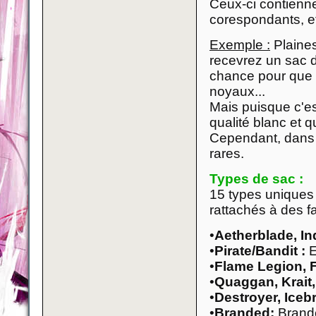
Ceux-ci contienne
corespondants, et
Exemple :
Plaine
recevrez un sac d
chance pour que s
noyaux...
Mais puisque c'es
qualité blanc et 
Cependant, dans 
rares.
Types de sac :
15 types uniques 
rattachés à des f
•
Aetherblade, In
•
Pirate/Bandit :
E
•
Flame Legion, 
•
Quaggan, Krait,
•
Destroyer, Iceb
•
Branded:
Brand