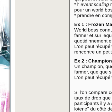
* l'
event scaling
m
pour un world bo
* prendre en com
Ex 1 : Frozen M
World boss connu 
farmer et sur le
quotidinnement et
L'on peut récupér
rencontre un peti
Ex 2 : Champion
Un champion, que 
farmer, quelque so
L'on peut récupére
Si l'on compare c
taux de drop que 
participants il y 
loterie" du côté 