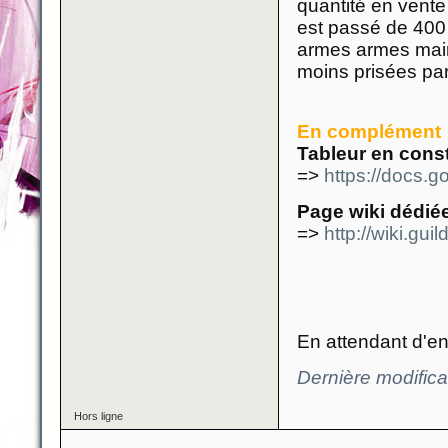
quantité en vente
est passé de 40
armes armes maint
moins prisées pa
En complément
Tableur en cons
=>
https://docs.
Page wiki dédié
=>
http://wiki.g
En attendant d'en
Dernière modific
Hors ligne