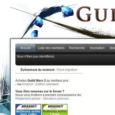
Accueil
Liste des membres
Recherche
Inscription
Iden
Vous n'êtes pas identifié(e).
Événement du moment
:
Point d'ignition
Achetez
Guild Wars 2
au meilleur prix :
- via
Amazon
:
Edition standard
Vous êtes nouveau sur le forum ?
Nous vous invitons à prendre connaissance du :
Règlement global
-
Sanctions prévues