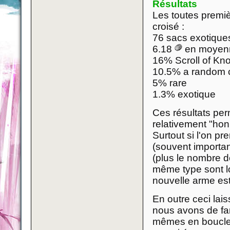
Résultats
Les toutes premiè
croisé :
76 sacs exotique
6.18
en moyen
16% Scroll of Kn
10.5% a random 
5% rare
1.3% exotique
Ces résultats per
relativement "hon
Surtout si l'on p
(souvent importan
(plus le nombre d
même type sont l
nouvelle arme est
En outre ceci lais
nous avons de far
mêmes en boucle),