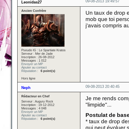
09-08-2013 19:49:57
Leonidas27
Ancien Confrère
Un taux de drop e
mob que toi perso
j'avais compris au
Pseudo IG : Le Spartiate Kratos
Serveur : Mer de Jade
Inscription : 26-08-2012
Messages : 1 012
Envoyer un MP
Ajouter au contact
Réputation
:
6 point(s)
Hors ligne
09-08-2013 20:40:45
Neph
Rédacteur en Chef
Je me rends comp
Serveur : Augury Rock
"limpide"...
Inscription : 19-12-2012
Messages : 4 048
Envoyer un MP
Postulat de base
Ajouter au contact
Réputation
:
6 point(s)
* taux de drop d
qui peut évoluer 