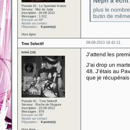
Neph a écrit 
Pseudo IG : Le Spartiate Kratos
plus le nombre
Serveur : Mer de Jade
Inscription : 26-08-2012
butin de même 
Messages : 1 012
Envoyer un MP
Ajouter au contact
Réputation
:
6 point(s)
Hors ligne
09-08-2013 18:42:11
Tree Selectif
Initié (10)
J'attend les prem
J'ai drop un mart
48. J'étais au Pav
que je récupérai
Pseudo IG : Tree Selectif
Serveur : Roche de l'Augure
Inscription : 23-08-2012
Messages : 879
Envoyer un MP
Ajouter au contact
Réputation
:
6 point(s)
Hors ligne