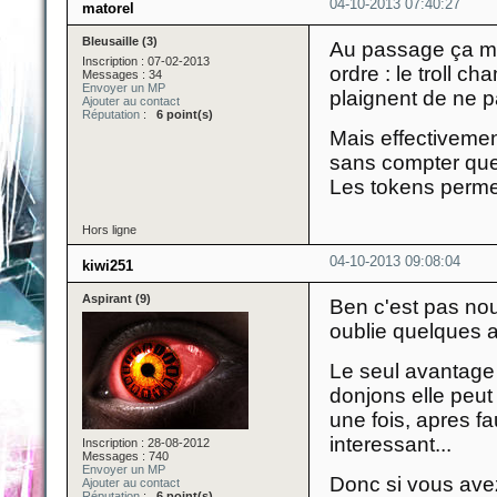
04-10-2013 07:40:27
matorel
Bleusaille (3)
Au passage ça me 
Inscription : 07-02-2013
ordre : le troll c
Messages : 34
Envoyer un MP
plaignent de ne p
Ajouter au contact
Réputation
:
6 point(s)
Mais effectivemen
sans compter que 
Les tokens permet
Hors ligne
04-10-2013 09:08:04
kiwi251
Aspirant (9)
Ben c'est pas nou
oublie quelques a
Le seul avantage 
donjons elle peut
une fois, apres f
interessant...
Inscription : 28-08-2012
Messages : 740
Envoyer un MP
Donc si vous avez
Ajouter au contact
Réputation
:
6 point(s)