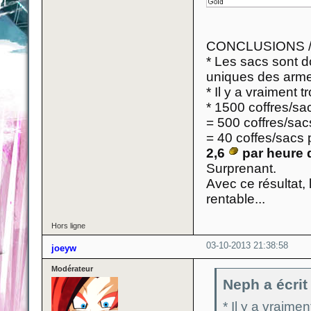
CONCLUSIONS 
* Les sacs sont d
uniques des arm
* Il y a vraiment 
* 1500 coffres/sa
= 500 coffres/sac
= 40 coffes/sacs 
2,6
par heure 
Surprenant.
Avec ce résultat, 
rentable...
Hors ligne
03-10-2013 21:38:58
joeyw
Modérateur
Neph a écrit 
* Il y a vraime