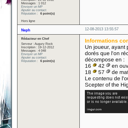
Messages : 1 012
Envoyer un MP
Ajouter au contact
Réputation
:
6 point(s)
Hors ligne
12-08-2013 13:55:57
Neph
Rédacteur en Chef
Informations co
Serveur : Augury Rock
Un joueur, ayant 
Inscription : 19-12-2012
Messages : 4 048
dorés que l'on ré
Envoyer un MP
Ajouter au contact
décompose en :
Réputation
:
6 point(s)
16
42
en ouvr
18
57
de mat
Le contenu de l'o
Scepter of the Hi