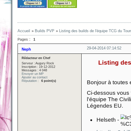
Accueil
»
Builds PVP
»
Listing des builds de l'équipe TCG du Tou
Pages ::
1
29-04-2014 07:14:52
Neph
Rédacteur en Chef
Listing de
Serveur : Augury Rock
Inscription : 19-12-2012
Messages : 4 048
Envoyer un MP
Ajouter au contact
Réputation
:
6 point(s)
Bonjour à toutes e
Ci-dessous vous t
l'équipe The Civ
Légendes EU.
Helseth -