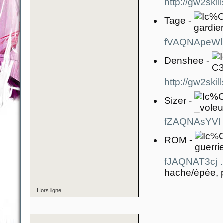
http://gw2sk
Tage -
fVAQNApeWl
Denshee -
http://gw2sk
Sizer -
fZAQNAsYVl
ROM -
fJAQNAT3cj
hache/épée, p
Hors ligne