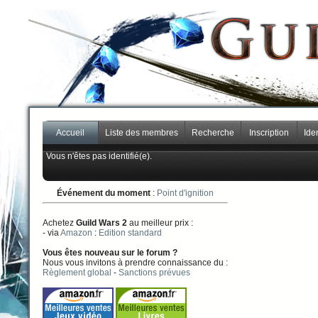
Accueil
Liste des membres
Recherche
Inscription
Iden
Vous n'êtes pas identifié(e).
Événement du moment
:
Point d'ignition
Achetez
Guild Wars 2
au meilleur prix :
- via
Amazon
:
Edition standard
Vous êtes nouveau sur le forum ?
Nous vous invitons à prendre connaissance du :
Règlement global
-
Sanctions prévues