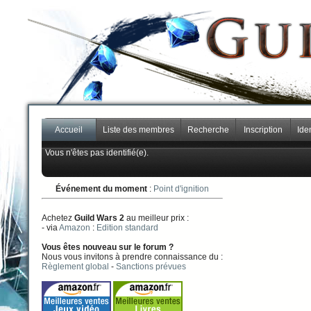
Accueil
Liste des membres
Recherche
Inscription
Iden
Vous n'êtes pas identifié(e).
Événement du moment
:
Point d'ignition
Achetez
Guild Wars 2
au meilleur prix :
- via
Amazon
:
Edition standard
Vous êtes nouveau sur le forum ?
Nous vous invitons à prendre connaissance du :
Règlement global
-
Sanctions prévues