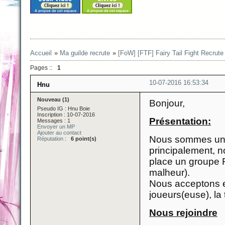
Accueil
»
Ma guilde recrute
»
[FoW] [FTF] Fairy Tail Fight Recrute 
Pages ::
1
10-07-2016 16:53:34
Hnu
Nouveau (1)
Bonjour,
Pseudo IG : Hnu Boie
Inscription : 10-07-2016
Présentation:
Messages : 1
Envoyer un MP
Ajouter au contact
Nous sommes une g
Réputation
:
6 point(s)
principalement, n
place un groupe 
malheur).
Nous acceptons e
joueurs(euse), la
Nous rejoindre