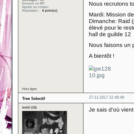
Nous recrutons t
Envoyer un MP
Ajouter au contact
Réputation
:
6 point(s)
Mardi: Mission de
Dimanche: Raid (p
élevé pour le rest
hall de guilde 12
Nous faisons un 
A bientôt !
Hors ligne
27-11-2017 22:48:49
Tree Selectif
Initié (10)
Je sais d'où vien