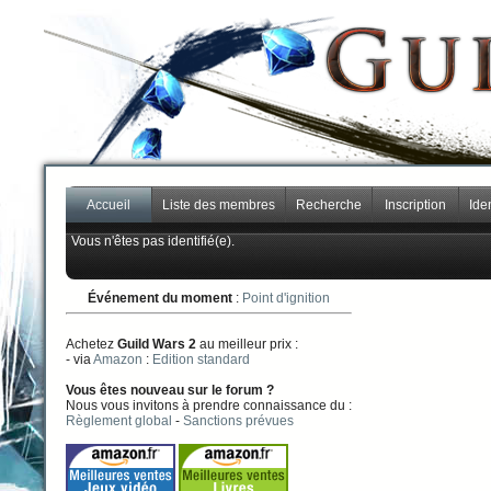
Accueil
Liste des membres
Recherche
Inscription
Iden
Vous n'êtes pas identifié(e).
Événement du moment
:
Point d'ignition
Achetez
Guild Wars 2
au meilleur prix :
- via
Amazon
:
Edition standard
Vous êtes nouveau sur le forum ?
Nous vous invitons à prendre connaissance du :
Règlement global
-
Sanctions prévues