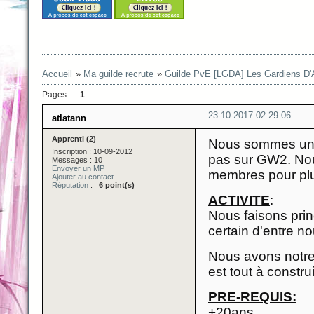
Accueil
»
Ma guilde recrute
»
Guilde PvE [LGDA] Les Gardiens D'
Pages ::
1
23-10-2017 02:29:06
atlatann
Apprenti (2)
Nous sommes une 
Inscription : 10-09-2012
pas sur GW2. Nou
Messages : 10
Envoyer un MP
membres pour plus
Ajouter au contact
Réputation
:
6 point(s)
ACTIVITE
:
Nous faisons prin
certain d'entre n
Nous avons notre p
est tout à constru
PRE-REQUIS:
+20ans