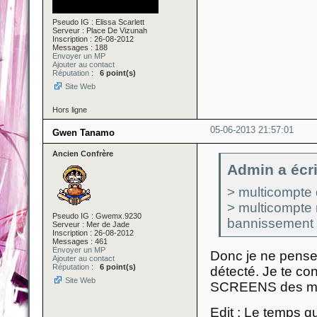
Pseudo IG : Elissa Scarlett
Serveur : Place De Vizunah
Inscription : 26-08-2012
Messages : 188
Envoyer un MP
Ajouter au contact
Réputation
:
6 point(s)
Site Web
Hors ligne
05-06-2013 21:57:01
Gwen Tanamo
Ancien Confrère
Admin a écri
> multicompte 
> multicompte n
Pseudo IG : Gwemx.9230
bannissement
Serveur : Mer de Jade
Inscription : 26-08-2012
Messages : 461
Envoyer un MP
Donc je ne pense 
Ajouter au contact
Réputation
:
6 point(s)
détecté. Je te co
Site Web
SCREENS des mes
Edit
: Le temps q