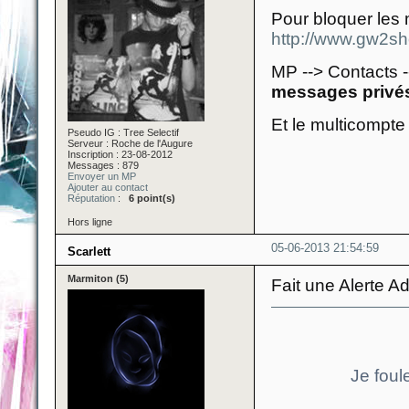
Pour bloquer les
http://www.gw2sh
MP --> Contacts 
messages privés
Et le multicompte 
Pseudo IG : Tree Selectif
Serveur : Roche de l'Augure
Inscription : 23-08-2012
Messages : 879
Envoyer un MP
Ajouter au contact
Réputation
:
6 point(s)
Hors ligne
05-06-2013 21:54:59
Scarlett
Marmiton (5)
Fait une Alerte 
Je foul