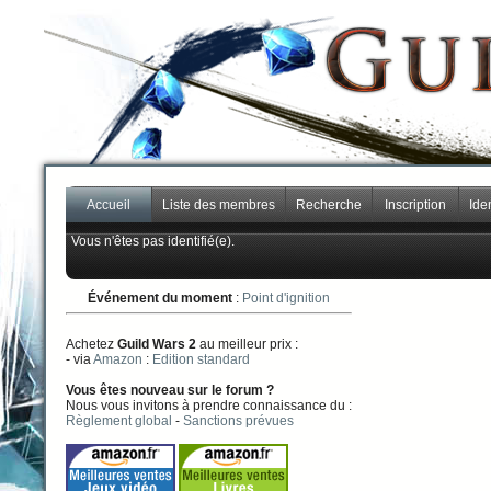
Accueil
Liste des membres
Recherche
Inscription
Iden
Vous n'êtes pas identifié(e).
Événement du moment
:
Point d'ignition
Achetez
Guild Wars 2
au meilleur prix :
- via
Amazon
:
Edition standard
Vous êtes nouveau sur le forum ?
Nous vous invitons à prendre connaissance du :
Règlement global
-
Sanctions prévues