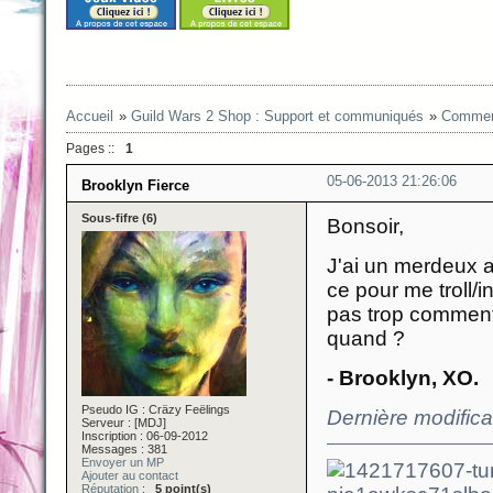
Accueil
»
Guild Wars 2 Shop : Support et communiqués
»
Comment
Pages ::
1
05-06-2013 21:26:06
Brooklyn Fierce
Sous-fifre (6)
Bonsoir,
J'ai un merdeux 
ce pour me troll/
pas trop comment 
quand ?
- Brooklyn, XO.
Pseudo IG : Cräzy Feëlings
Dernière modifica
Serveur : [MDJ]
Inscription : 06-09-2012
Messages : 381
Envoyer un MP
Ajouter au contact
Réputation
:
5 point(s)