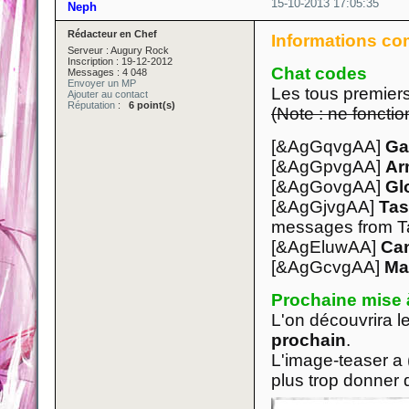
15-10-2013 17:05:35
Neph
Rédacteur en Chef
Informations co
Serveur : Augury Rock
Inscription : 19-12-2012
Chat codes
Messages : 4 048
Envoyer un MP
Les tous premiers
Ajouter au contact
Réputation
:
6 point(s)
(Note : ne foncti
[&AgGqvgAA]
Ga
[&AgGpvgAA]
Ar
[&AgGovgAA]
Gl
[&AgGjvgAA]
Tas
messages from Ta
[&AgEluwAA]
Ca
[&AgGcvgAA]
Ma
Prochaine mise 
L'on découvrira le
prochain
.
L'image-teaser a 
plus trop donner d