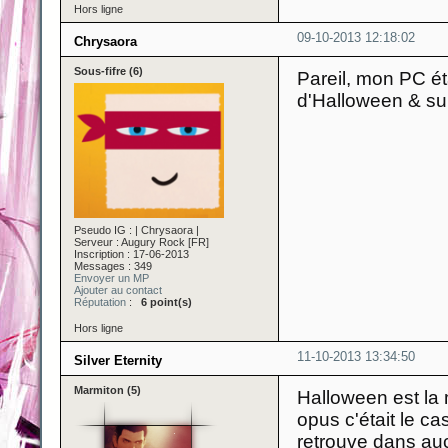
Hors ligne
09-10-2013 12:18:02
Chrysaora
Sous-fifre (6)
Pareil, mon PC éta
d'Halloween & sur
Pseudo IG : | Chrysaora |
Serveur : Augury Rock [FR]
Inscription : 17-06-2013
Messages : 349
Envoyer un MP
Ajouter au contact
Réputation
:
6 point(s)
Hors ligne
11-10-2013 13:34:50
Silver Eternity
Marmiton (5)
Halloween est la m
opus c'était le ca
retrouve dans auc