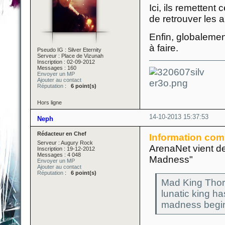
Ici, ils remettent
de retrouver les 
Enfin, globalemen
à faire.
Pseudo IG : Silver Eternity
Serveur : Place de Vizunah
Inscription : 02-09-2012
Messages : 160
Envoyer un MP
Ajouter au contact
Réputation
:
6 point(s)
Hors ligne
14-10-2013 15:37:53
Neph
Rédacteur en Chef
Information com
Serveur : Augury Rock
ArenaNet vient de
Inscription : 19-12-2012
Messages : 4 048
Madness"
Envoyer un MP
Ajouter au contact
Réputation
:
6 point(s)
Mad King Thorn
lunatic king h
madness begin