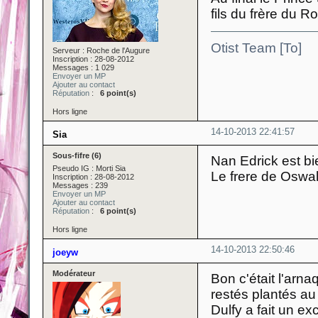
fils du frère du R
Otist Team [To]
Serveur : Roche de l'Augure
Inscription : 28-08-2012
Messages : 1 029
Envoyer un MP
Ajouter au contact
Réputation
:
6 point(s)
Hors ligne
14-10-2013 22:41:57
Sia
Sous-fifre (6)
Nan Edrick est bi
Pseudo IG : Morti Sia
Le frere de Oswa
Inscription : 28-08-2012
Messages : 239
Envoyer un MP
Ajouter au contact
Réputation
:
6 point(s)
Hors ligne
14-10-2013 22:50:46
joeyw
Modérateur
Bon c'était l'arna
restés plantés a
Dulfy a fait un e