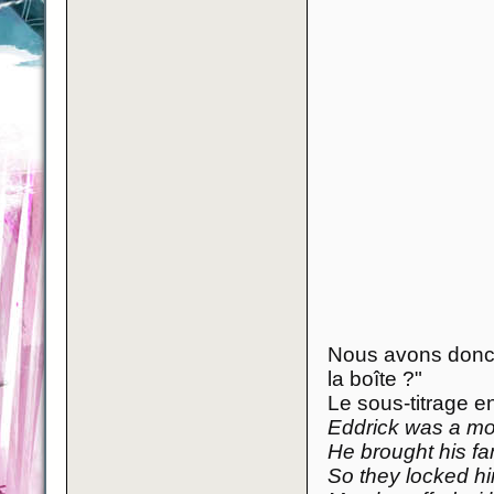
Nous avons donc l
la boîte ?"
Le sous-titrage 
Eddrick was a mo
He brought his f
So they locked hi