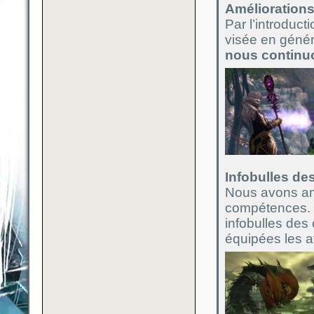
Améliorations
Par l’introduct
visée en généra
nous continu
Infobulles de
Nous avons amé
compétences. L
infobulles des
équipées les af