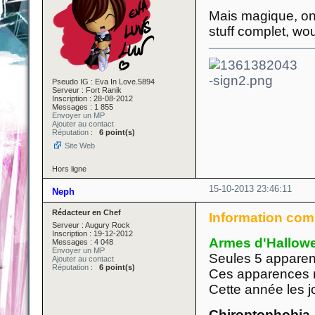
Mais magique, on
stuff complet, w
Pseudo IG : Eva In Love.5894
Serveur : Fort Ranik
Inscription : 28-08-2012
Messages : 1 855
Envoyer un MP
Ajouter au contact
Réputation
:
6 point(s)
Site Web
Hors ligne
15-10-2013 23:46:11
Neph
Rédacteur en Chef
Information com
Serveur : Augury Rock
Inscription : 19-12-2012
Armes d'Hallow
Messages : 4 048
Envoyer un MP
Seules 5 apparen
Ajouter au contact
Réputation
:
6 point(s)
Ces apparences ne
Cette année les jo
Chiroptophobia