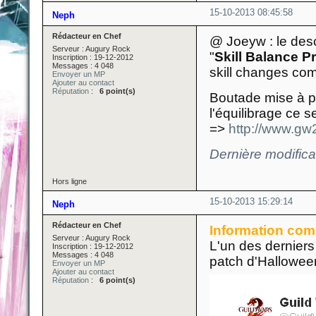
15-10-2013 08:45:58
Neph
Rédacteur en Chef
@ Joeyw : le descr
Serveur : Augury Rock
"
Skill Balance P
Inscription : 19-12-2012
Messages : 4 048
skill changes com
Envoyer un MP
Ajouter au contact
Réputation
:
6 point(s)
Boutade mise à p
l'équilibrage ce s
=>
http://www.gw
Dernière modific
Hors ligne
15-10-2013 15:29:14
Neph
Rédacteur en Chef
Information com
Serveur : Augury Rock
L'un des dernier
Inscription : 19-12-2012
Messages : 4 048
patch d'Halloween
Envoyer un MP
Ajouter au contact
Réputation
:
6 point(s)