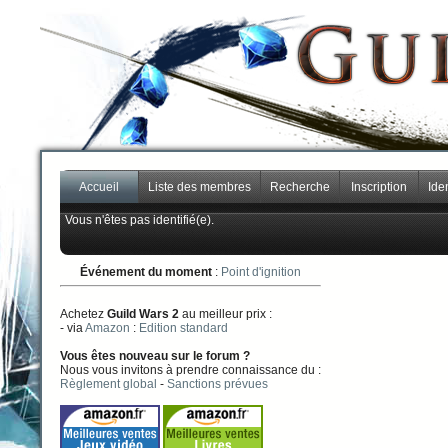
Accueil
Liste des membres
Recherche
Inscription
Iden
Vous n'êtes pas identifié(e).
Événement du moment
:
Point d'ignition
Achetez
Guild Wars 2
au meilleur prix :
- via
Amazon
:
Edition standard
Vous êtes nouveau sur le forum ?
Nous vous invitons à prendre connaissance du :
Règlement global
-
Sanctions prévues