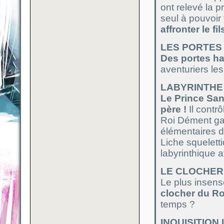
ont relevé la 
seul à pouvoir 
affronter le f
LES PORTES
Des portes han
aventuriers le
LABYRINTHE
Le Prince San
père !
Il contr
Roi Dément ga
élémentaires d
Liche squelett
labyrinthique a
LE CLOCHER
Le plus insens
clocher du R
temps ?
INQUISITION