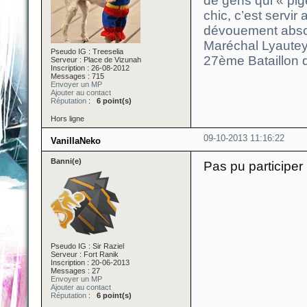
de gens qui « pigen
chic, c’est servir 
dévouement absolu q
Maréchal Lyautey
Pseudo IG : Treeselia
27ème Bataillon 
Serveur : Place de Vizunah
Inscription : 26-08-2012
Messages : 715
Envoyer un MP
Ajouter au contact
Réputation
:
6 point(s)
Hors ligne
09-10-2013 11:16:22
VanillaNeko
Banni(e)
Pas pu participer
Pseudo IG : Sir Raziel
Serveur : Fort Ranik
Inscription : 20-06-2013
Messages : 27
Envoyer un MP
Ajouter au contact
Réputation
:
6 point(s)