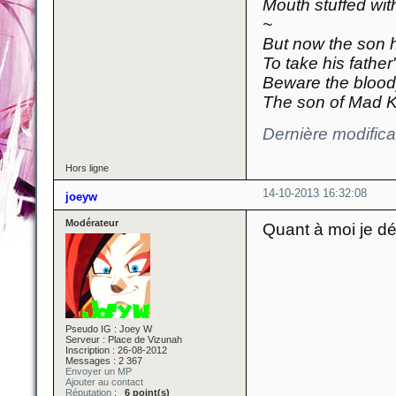
Mouth stuffed wit
~
But now the son 
To take his fathe
Beware the blood
The son of Mad K
Dernière modific
Hors ligne
14-10-2013 16:32:08
joeyw
Modérateur
Quant à moi je d
Pseudo IG : Joey W
Serveur : Place de Vizunah
Inscription : 26-08-2012
Messages : 2 367
Envoyer un MP
Ajouter au contact
Réputation
:
6 point(s)