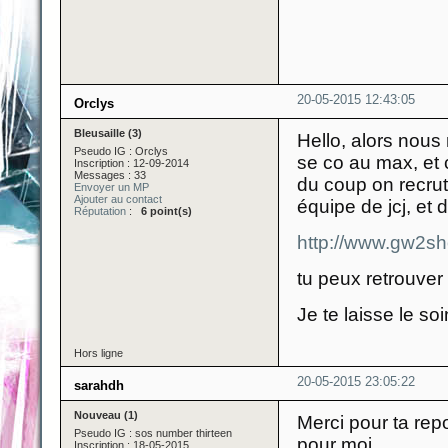
20-05-2015 12:43:05
Orclys
Bleusaille (3)
Hello, alors nou
Pseudo IG : Orclys
se co au max, et 
Inscription : 12-09-2014
Messages : 33
du coup on recru
Envoyer un MP
Ajouter au contact
équipe de jcj, et 
Réputation
:
6 point(s)
http://www.gw2s
tu peux retrouver
Je te laisse le so
Hors ligne
20-05-2015 23:05:22
sarahdh
Nouveau (1)
Merci pour ta repo
Pseudo IG : sos number thirteen
pour moi
Inscription : 18-05-2015