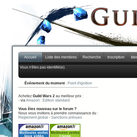
Accueil
Liste des membres
Recherche
Inscription
Iden
Vous n'êtes pas identifié(e).
Événement du moment
:
Point d'ignition
Achetez
Guild Wars 2
au meilleur prix :
- via
Amazon
:
Edition standard
Vous êtes nouveau sur le forum ?
Nous vous invitons à prendre connaissance du :
Règlement global
-
Sanctions prévues