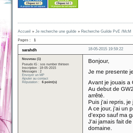
Accueil
»
Je recherche une guilde
»
Recherche Guilde PvE /McM
Pages ::
1
18-05-2015 19:59:22
sarahdh
Nouveau (1)
Bonjour,
Pseudo IG : sos number thirteen
Inscription : 18-05-2015
Je me presente je
Messages : 2
Envoyer un MP
Ajouter au contact
Avant je jouais 
Réputation
:
6 point(s)
Au debut de GW2 
arrêté.
Puis j'ai repris, 
A ce jour, j'ai un
d'expo sauf ma gar
J'ai jamais fait 
domaine.