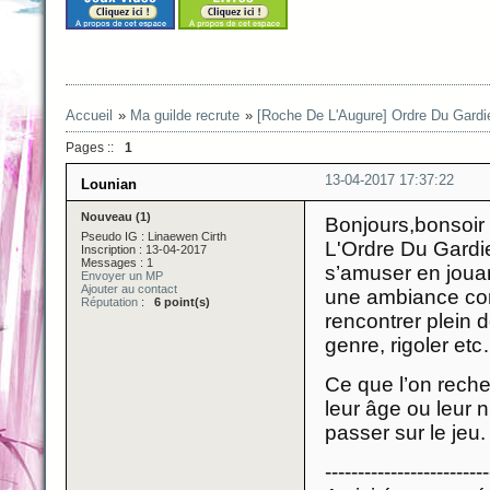
Accueil
»
Ma guilde recrute
»
[Roche De L'Augure] Ordre Du Gard
Pages ::
1
13-04-2017 17:37:22
Lounian
Nouveau (1)
Bonjours,bonsoir 
Pseudo IG : Linaewen Cirth
L'Ordre Du Gardie
Inscription : 13-04-2017
Messages : 1
s’amuser en jouan
Envoyer un MP
Ajouter au contact
une ambiance con
Réputation
:
6 point(s)
rencontrer plein 
genre, rigoler et
Ce que l’on reche
leur âge ou leur 
passer sur le jeu.
-------------------------