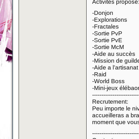
Activités proposé
-Donjon
-Explorations
-Fractales
-Sortie PvP
-Sortie PvE
-Sortie McM
-Aide au succès
-Mission de guild
-Aide a l’artisanat
-Raid
-World Boss
-Mini-jeux éléba
-------------------------
Recrutement:
Peu importe le ni
accueilleras a br
moment que vous 
-------------------------