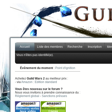
Accueil
Liste des membres
Recherche
Inscription
Iden
Vous n'êtes pas identifié(e).
Événement du moment
:
Point d'ignition
Achetez
Guild Wars 2
au meilleur prix :
- via
Amazon
:
Edition standard
Vous êtes nouveau sur le forum ?
Nous vous invitons à prendre connaissance du :
Règlement global
-
Sanctions prévues